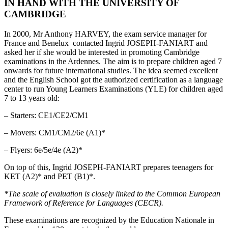
IN HAND WITH THE UNIVERSITY OF
CAMBRIDGE
In 2000, Mr Anthony HARVEY, the exam service manager for
France and Benelux contacted Ingrid JOSEPH-FANIART and
asked her if she would be interested in promoting Cambridge
examinations in the Ardennes. The aim is to prepare children aged 7
onwards for future international studies. The idea seemed excellent
and the English School got the authorized certification as a language
center to run Young Learners Examinations (YLE) for children aged
7 to 13 years old:
– Starters: CE1/CE2/CM1
– Movers: CM1/CM2/6e (A1)*
– Flyers: 6e/5e/4e (A2)*
On top of this, Ingrid JOSEPH-FANIART prepares teenagers for
KET (A2)* and PET (B1)*.
*The scale of evaluation is closely linked to the Common European
Framework of Reference for Languages (CECR).
These examinations are recognized by the Education Nationale in