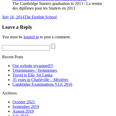
The Cambridge Starters graduation in 2013 / La remise
des diplômes pour les Starters en 2013
July 16, 2014
The English School
Leave a Reply
You must be
logged in
to post a comment.
Recent Posts
Our website revamped!!!
Témoignages / Testimonies
Travel to Ella, Sri Lanka
35 years in Charleville – Méziéres
Cambridge Examinations YLE 2016
Archives
October 2021
September 2019
August 2019
July 2019