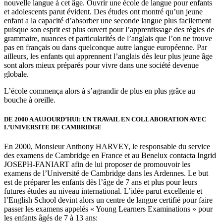
nouvelle langue à cet âge. Ouvrir une école de langue pour enfants
et adolescents parut évident. Des études ont montré qu’un jeune
enfant a la capacité d’absorber une seconde langue plus facilement
puisque son esprit est plus ouvert pour l’apprentissage des règles de
grammaire, nuances et particularités de l’anglais que l’on ne trouve
pas en français ou dans quelconque autre langue européenne. Par
ailleurs, les enfants qui apprennent l’anglais dès leur plus jeune âge
sont alors mieux préparés pour vivre dans une société devenue
globale.
L’école commença alors à s’agrandir de plus en plus grâce au
bouche à oreille.
DE 2000 A AUJOURD’HUI: UN TRAVAIL EN COLLABORATION AVEC
L’UNIVERSITE DE CAMBRIDGE
En 2000, Monsieur Anthony HARVEY, le responsable du service
des examens de Cambridge en France et au Benelux contacta Ingrid
JOSEPH-FANIART afin de lui proposer de promouvoir les
examens de l’Université de Cambridge dans les Ardennes. Le but
est de préparer les enfants dès l’âge de 7 ans et plus pour leurs
futures études au niveau international. L’idée parut excellente et
l’English School devint alors un centre de langue certifié pour faire
passer les examens appelés « Young Learners Examinations » pour
les enfants âgés de 7 à 13 ans: